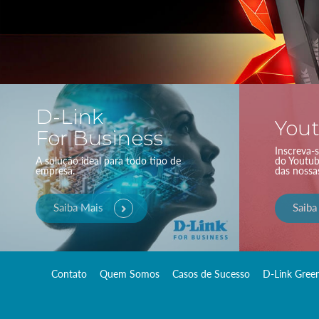
D-Link
You
For Business
Inscreva-
A solução ideal para todo tipo de
do Youtub
empresa.
das nossa
Saiba Mais
Saiba
Contato
Quem Somos
Casos de Sucesso
D-Link Gree