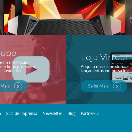
tube
Loja Virtual
se no nosso canal
e e fique por dentro
Adquira nossos produtos e
s novidades.
lançamentos em nossa loja of
 Mais
Saiba Mais
n
Sala de Imprensa
Newsletter
Blog
Partner-D