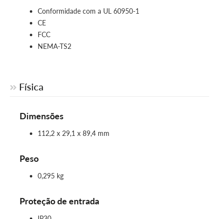
Conformidade com a UL 60950‑1
CE
FCC
NEMA-TS2
Física
Dimensões
112,2 x 29,1 x 89,4 mm
Peso
0,295 kg
Proteção de entrada
IP30