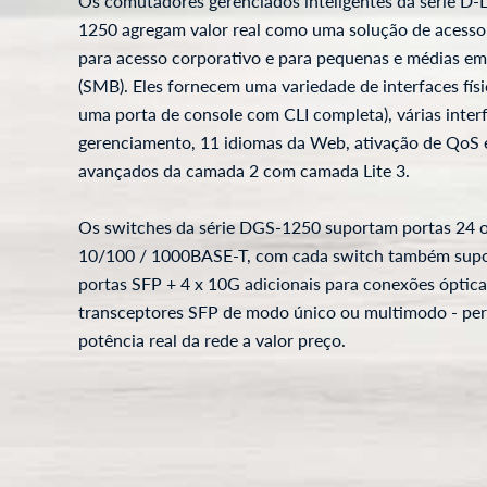
Os comutadores gerenciados inteligentes da série D-
1250 agregam valor real como uma solução de acesso
para acesso corporativo e para pequenas e médias e
(SMB). Eles fornecem uma variedade de interfaces físi
uma porta de console com CLI completa), várias inter
gerenciamento, 11 idiomas da Web, ativação de QoS 
avançados da camada 2 com camada Lite 3.
Os switches da série DGS-1250 suportam portas 24 o
10/100 / 1000BASE-T, com cada switch também sup
portas SFP + 4 x 10G adicionais para conexões óptic
transceptores SFP de modo único ou multimodo - pe
potência real da rede a valor preço.