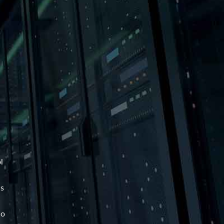
l
as
ão