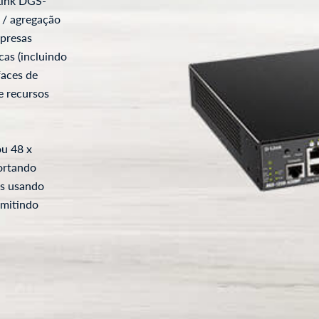
Link DGS-
 / agregação
mpresas
cas (incluindo
faces de
e recursos
u 48 x
ortando
as usando
rmitindo